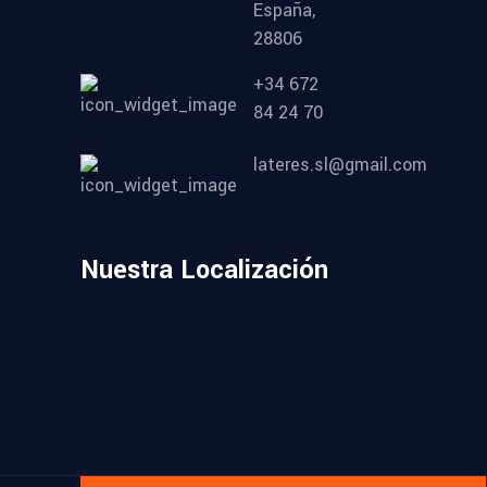
España,
28806
+34 672
84 24 70
lateres.sl@gmail.com
Nuestra Localización