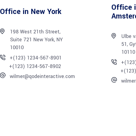
Office 
Office in New York
Amste
198 West 21th Street,
Ulbe v
Suite 721 New York, NY
51, Gy
10010
10110
+(123) 1234-567-8901
+(123
+(123) 1234-567-8902
+(123
wilmer@qodeinteractive.com
wilme