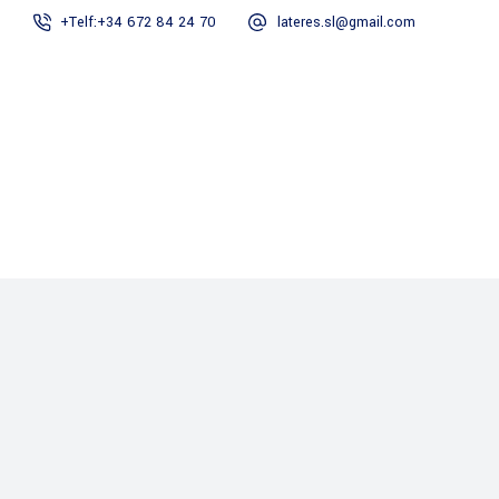
+Telf:+34 672 84 24 70
lateres.sl@gmail.com
Principal
Empresa
Servicios
LateresGroup
Proyectos
Contacto
Principal
Empresa
Servicios
Proyectos
Contacto