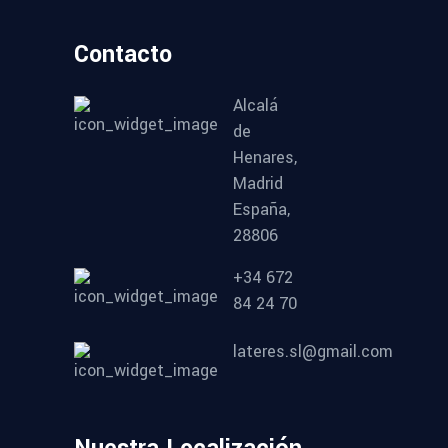
Contacto
Alcalá
de
Henares,
Madrid
España,
28806
+34 672
84 24 70
lateres.sl@gmail.com