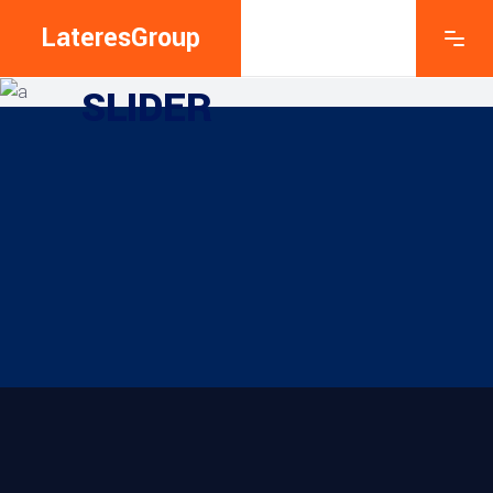
LateresGroup
EXPLORE THE FEATURES
SLIDER