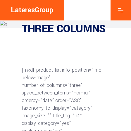
LateresGroup
EXPLORE THE FEATURES
THREE COLUMNS
[mkdf_product_list info_position=”info-
below-image”
number_of_columns=”three”
space_between_items=”normal”
orderby=”date” order=”ASC”
taxonomy_to_display=”category”
image_size=”” title_tag=”h4″
display_category=”yes”
display_rating=”no”