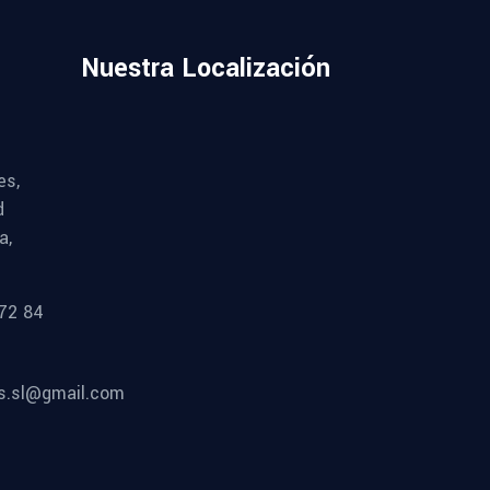
Nuestra Localización
es,
d
a,
72 84
es.sl@gmail.com