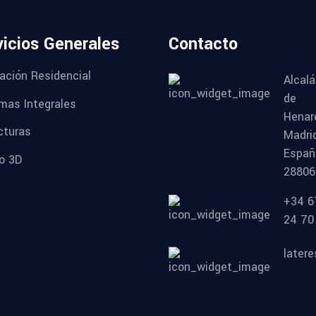
vicios Generales
Contacto
cación Residencial
Alcalá
de
mas Integrales
Henar
cturas
Madri
Españ
o 3D
28806
+34 6
24 70
later