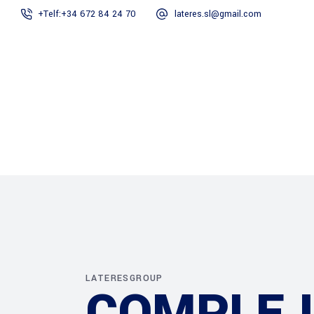
+Telf:+34 672 84 24 70
lateres.sl@gmail.com
LateresGroup
Principal
Empresa
LATERESGROUP