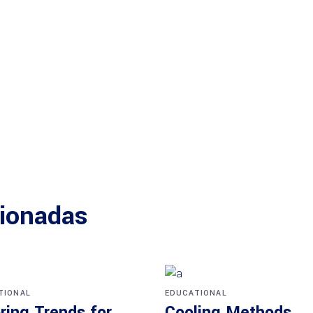
cionadas
TIONAL
EDUCATIONAL
ring Trends for
Cooling Methods