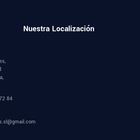
Nuestra Localización
es,
d
a,
72 84
es.sl@gmail.com