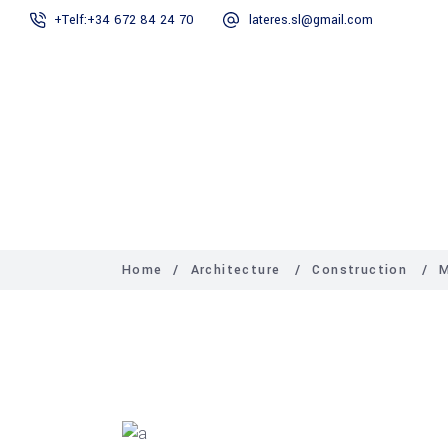
+Telf:+34 672 84 24 70
lateres.sl@gmail.com
LateresGroup
Principal
Empresa
Home
/
Architecture
/
Construction
/
M