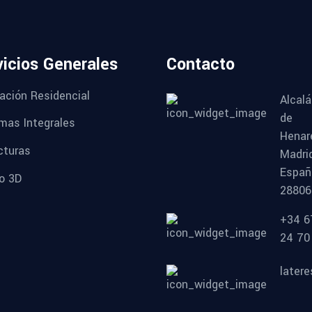
vicios Generales
Contacto
cación Residencial
Alcalá
de
mas Integrales
Henar
cturas
Madri
Españ
o 3D
28806
+34 6
24 70
later