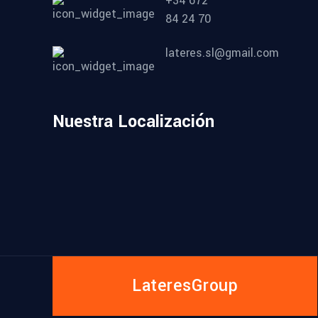
+34 672
84 24 70
lateres.sl@gmail.com
Nuestra Localización
LateresGroup